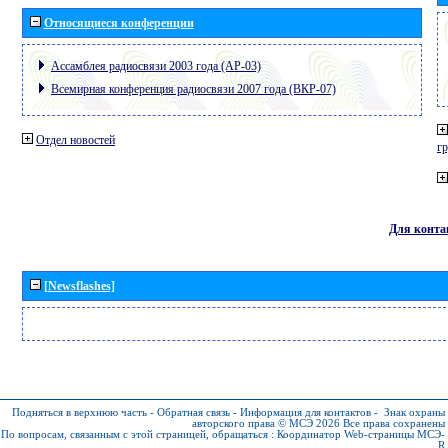
Относящиеся конференции
Ассамблея радиосвязи 2003 года (АР-03)
Всемирная конференция радиосвязи 2007 года (ВКР-07)
Отдел новостей
г
Для конта
[Newsflashes]
Подняться в верхнюю часть
-
Обратная связь
-
Информация для контактов
-
Знак охраны
авторского права © МСЭ 2026
Все права сохранены
По вопросам, связанным с этой страницей, обращаться :
Координатор Web-страницы МСЭ-
R