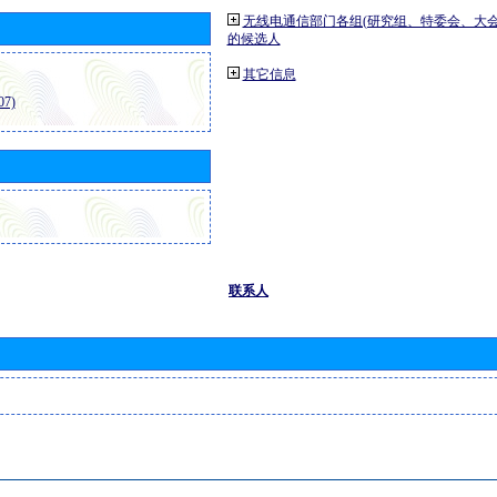
无线电通信部门各组(研究组、特委会、大
的候选人
其它信息
7)
联系人