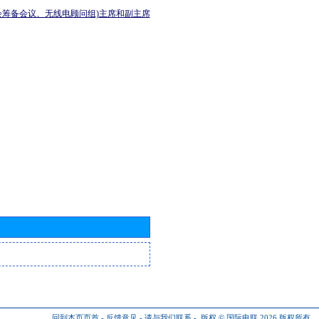
会筹备会议、无线电顾问组)主席和副主席
回到本页页首
-
反馈意见
-
请与我们联系
-
版权 © 国际电联 2026
版权所有