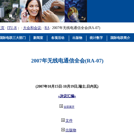
主页
:
ITU-R
； :
大会和会议
; :
RA
: 2007年无线电通信全会(RA-07)
国际电联三大部门
新闻室
各项活动
出版物
统计数字
国际电联简介
2007年无线电通信全会(RA-07)
(2007年10月15日-10月19日,瑞士,日内瓦)
«决议汇编»
全部展开
文件
出版物