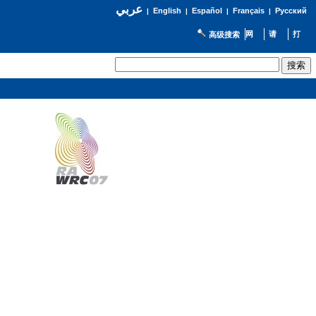
عربي
English
Español
Français
Русский
|
|
|
|
高级搜索