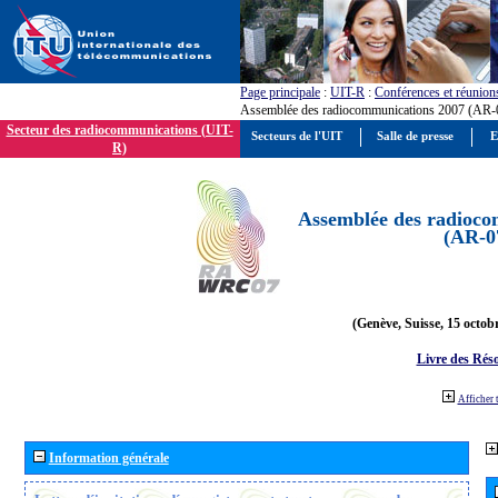
Page principale
:
UIT-R
:
Conférences et réunion
Assemblée des radiocommunications 2007 (AR-
Secteur des radiocommunications (UIT-
Secteurs de l'UIT
Salle de presse
E
R)
Assemblée des radioco
(AR-0
(Genève, Suisse, 15 octob
Livre des Réso
Afficher 
Information générale