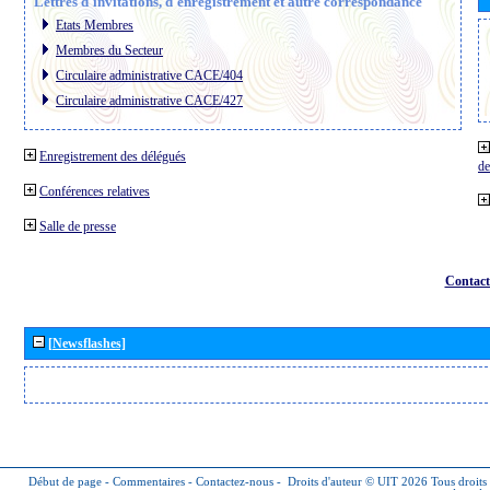
Lettres d´invitations, d´enregistrement et autre correspondance
Etats Membres
Membres du Secteur
Circulaire administrative CACE/404
Circulaire administrative CACE/427
Enregistrement des délégués
de
Conférences relatives
Salle de presse
Contact
[Newsflashes]
Début de page
-
Commentaires
-
Contactez-nous
-
Droits d'auteur © UIT 2026
Tous droits