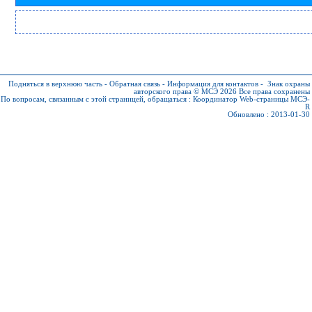
Подняться в верхнюю часть
-
Обратная связь
-
Информация для контактов
-
Знак охраны
авторского права © МСЭ 2026
Все права сохранены
По вопросам, связанным с этой страницей, обращаться :
Координатор Web-страницы МСЭ-
R
Обновлено : 2013-01-30