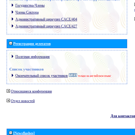
Государства-Члены
Члены Сектора
Административный циркуляр CACE/404
Административный циркуляр CACE/427
Регистрация делегатов
Полезная информация
Список участников
Окончательный список участников
только на английском языке
Относящиеся конференции
Отдел новостей
Для контакто
[Newsflashes]