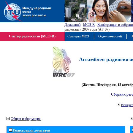
Домашний
:
МСЭ-R
:
Конференции и собрани
радиосвязи 2007 года (АР-07)
Сектор радиосвязи (МСЭ-R)
Секторы МСЭ
Отдел новостей
М
Ассамблея радиосвязи 
(Женева, Швейцария, 15 октября
Сборник рез
Расширить
Общая информация
Регистрация делегатов