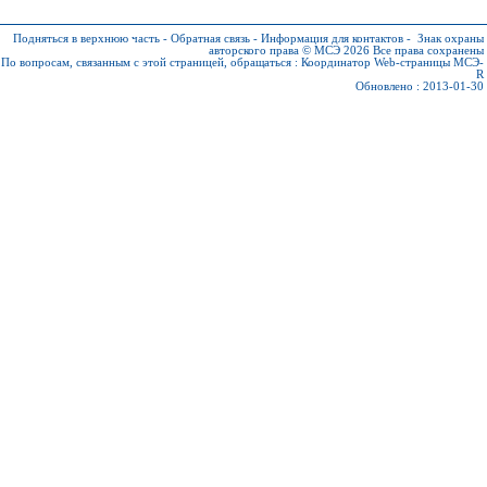
Подняться в верхнюю часть
-
Обратная связь
-
Информация для контактов
-
Знак охраны
авторского права © МСЭ 2026
Все права сохранены
По вопросам, связанным с этой страницей, обращаться :
Координатор Web-страницы МСЭ-
R
Обновлено : 2013-01-30