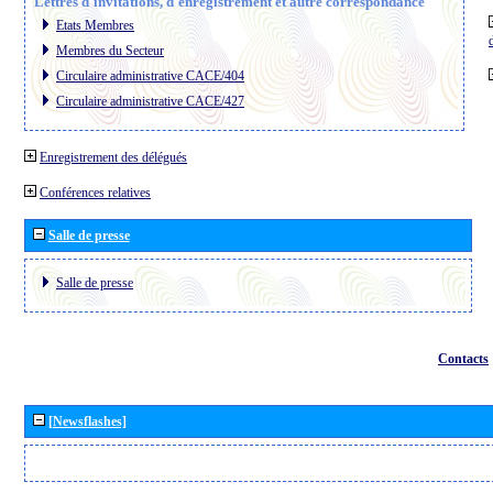
Lettres d´invitations, d´enregistrement et autre correspondance
Etats Membres
Membres du Secteur
Circulaire administrative CACE/404
Circulaire administrative CACE/427
Enregistrement des délégués
Conférences relatives
Salle de presse
Salle de presse
Contacts
[Newsflashes]