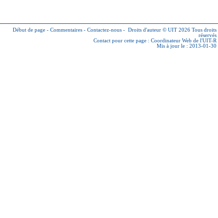
Début de page
-
Commentaires
-
Contactez-nous
-
Droits d'auteur © UIT 2026
Tous droits
réservés
Contact pour cette page :
Coordinateur Web de l'UIT-R
Mis à jour le : 2013-01-30