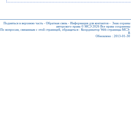
Подняться в верхнюю часть
-
Обратная связь
-
Информация для контактов
-
Знак охраны
авторского права © МСЭ 2026
Все права сохранены
По вопросам, связанным с этой страницей, обращаться :
Координатор Web-страницы МСЭ-
R
Обновлено : 2013-01-30