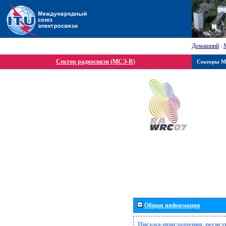
Домашний
:
Сектор радиосвязи (МСЭ-R)
Секторы 
Общая информация
Письма-приглашения, регист