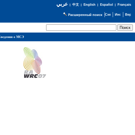
عربي
English
Español
Français
|
中文
|
|
|
Расширенный поиск
ведения о МСЭ