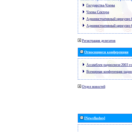
Государства-Члены
Члены Сектора
Административный циркуляр
Административный циркуляр
Регистрация делегатов
Относящиеся конференции
Ассамблея радиосвязи 2003 го
Всемирная конференция радио
Отдел новостей
[Newsflashes]