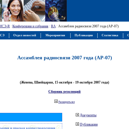
МСЭ-R
:
Конференции и собрания
:
RA
: Ассамблея радиосвязи 2007 года (АР-07)
МСЭ
Отдел новостей
Мероприятия
Публикации
Статистика
С
Ассамблея радиосвязи 2007 года (АР-07)
(Женева, Швейцария, 15 октября - 19 октября 2007 года)
Сборник резолюций
Расширить все
Документы
Публикации
рация и прочая корреспонденция