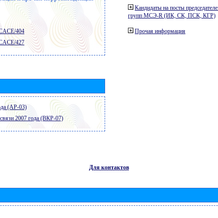
Кандидаты на посты председателе
групп МСЭ-R (ИК, СК, ПСК, КГР)
 CACE/404
Прочая информация
 CACE/427
да (АР-03)
связи 2007 года (ВКР-07)
Для контактов