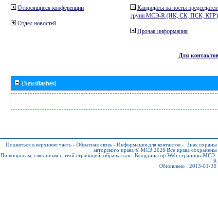
Относящиеся конференции
Кандидаты на посты председател
групп МСЭ-R (ИК, СК, ПСК, КГР)
Отдел новостей
Прочая информация
Для контакто
[Newsflashes]
Подняться в верхнюю часть
-
Обратная связь
-
Информация для контактов
-
Знак охраны
авторского права © МСЭ 2026
Все права сохранены
По вопросам, связанным с этой страницей, обращаться :
Координатор Web-страницы МСЭ-
R
Обновлено : 2013-01-30