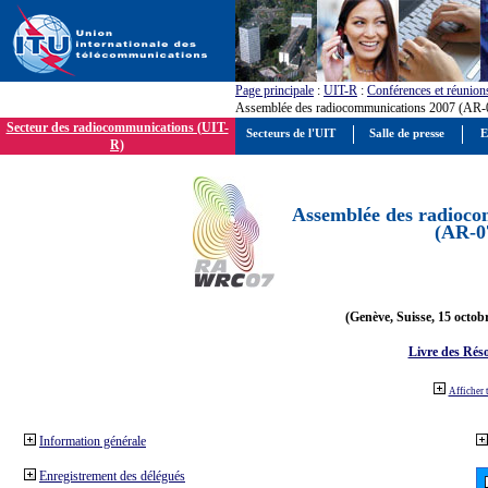
Page principale
:
UIT-R
:
Conférences et réunion
Assemblée des radiocommunications 2007 (AR-
Secteur des radiocommunications (UIT-
Secteurs de l'UIT
Salle de presse
E
R)
Assemblée des radioco
(AR-0
(Genève, Suisse, 15 octob
Livre des Réso
Afficher 
Information générale
Enregistrement des délégués