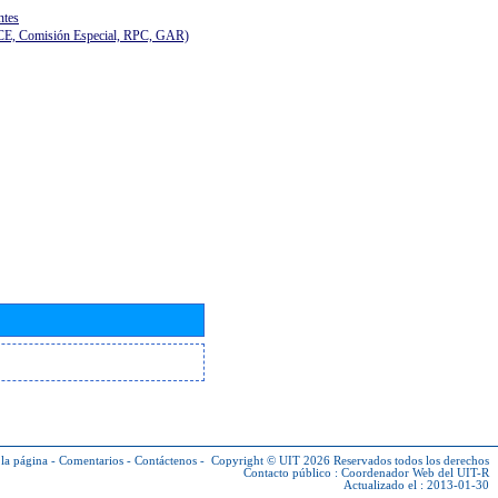
ntes
(CE, Comisión Especial, RPC, GAR)
la página
-
Comentarios
-
Contáctenos
-
Copyright © UIT 2026
Reservados todos los derechos
Contacto público :
Coordenador Web del UIT-R
Actualizado el : 2013-01-30