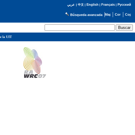
English
Français
Русский
عربي
|
中文
|
|
|
Búsqueda avanzada
e la UIT