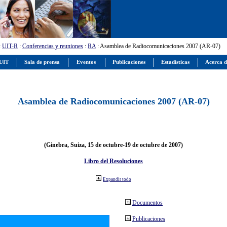
:
UIT-R
:
Conferencias y reuniones
:
RA
: Asamblea de Radiocomunicaciones 2007 (AR-07)
 UIT
Sala de prensa
Eventos
Publicaciones
Estadísticas
Acerca d
Asamblea de Radiocomunicaciones 2007 (AR-07)
(Ginebra, Suiza, 15 de octubre-19 de octubre de 2007)
Libro del Resoluciones
Expandir todo
Documentos
Publicaciones