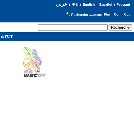
عربي
English
Español
Русский
|
中文
|
|
|
Recherche avancée
 de l'UIT