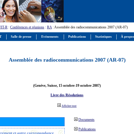
UIT-R
:
Conférences et réunions
:
RA
: Assemblée des radiocommunications 2007 (AR-07)
IT
Salle de presse
Evénements
Publications
Statistiques
À propos
Assemblée des radiocommunications 2007 (AR-07)
(Genève, Suisse, 15 octobre-19 octobre 2007)
Livre des Résolutions
Afficher tout
Documents
Publications
strement et autre correspondance