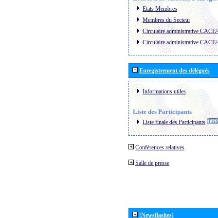
Etats Membres
Membres du Secteur
Circulaire administrative CACE
Circulaire administrative CACE
Enregistrement des délégués
Informations utiles
Liste des Participants
Liste finale des Participants
Conférences relatives
Salle de presse
[Newsflashes]