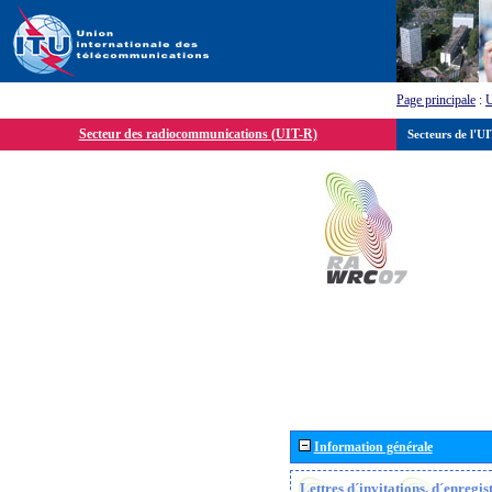
Page principale
:
Secteur des radiocommunications (UIT-R)
Secteurs de l'U
Information générale
Lettres d´invitations, d´enregi