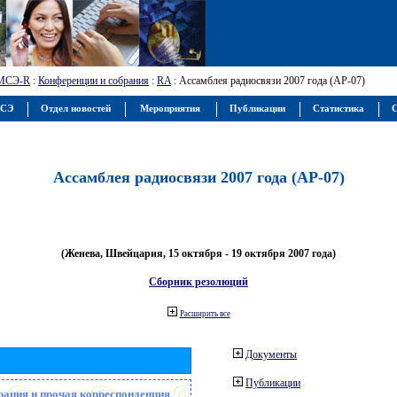
МСЭ-R
:
Конференции и собрания
:
RA
: Ассамблея радиосвязи 2007 года (АР-07)
МСЭ
Отдел новостей
Мероприятия
Публикации
Статистика
С
Ассамблея радиосвязи 2007 года (АР-07)
(Женева, Швейцария, 15 октября - 19 октября 2007 года)
Сборник резолюций
Расширить все
Документы
Публикации
рация и прочая корреспонденция