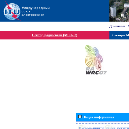
Домашний
:
Сектор радиосвязи (МСЭ-R)
Секторы 
Общая информация
Письма-приглашения, регист