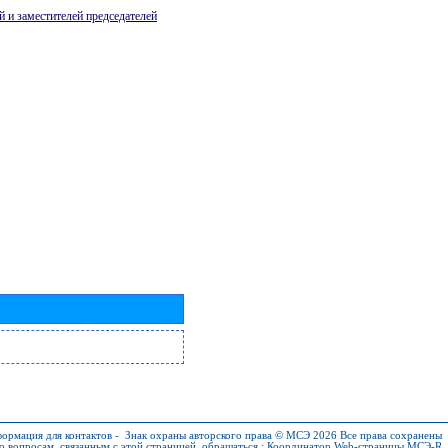
й и заместителей председателей
ормация для контактов
-
Знак охраны авторского права © МСЭ 2026
Все права сохранены
о вопросам, связанным с этой страницей, обращаться :
Координатор Web-страницы МСЭ-R