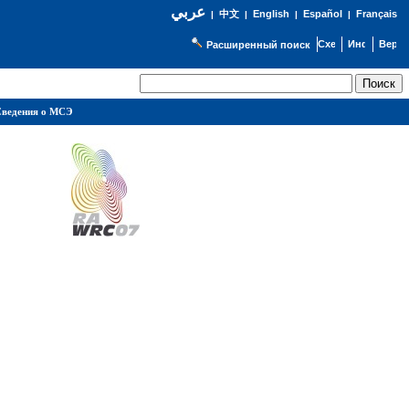
عربي
English
Español
Français
|
中文
|
|
|
Расширенный поиск
ведения о МСЭ