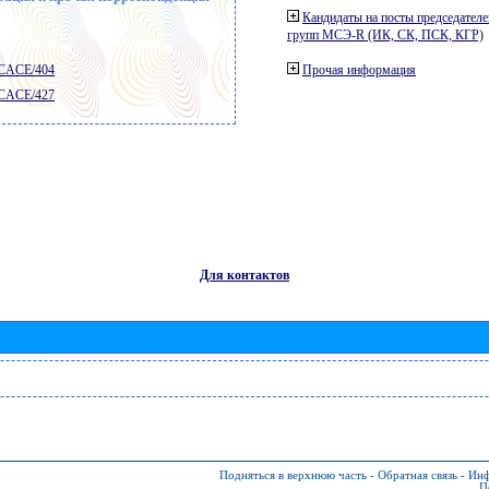
Кандидаты на посты председателе
групп МСЭ-R (ИК, СК, ПСК, КГР)
 CACE/404
Прочая информация
 CACE/427
Для контактов
Подняться в верхнюю часть
-
Обратная связь
-
Инф
П