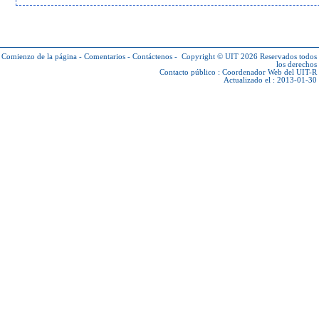
Comienzo de la página
-
Comentarios
-
Contáctenos
-
Copyright © UIT 2026
Reservados todos
los derechos
Contacto público :
Coordenador Web del UIT-R
Actualizado el : 2013-01-30