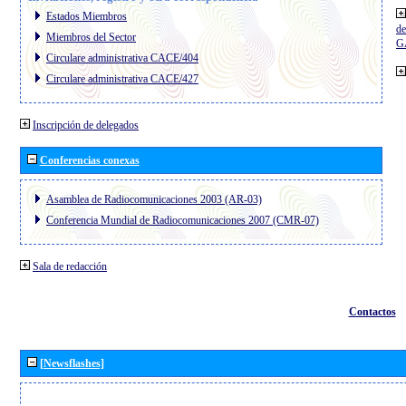
Estados Miembros
de
Miembros del Sector
G
Circulare administrativa CACE/404
Circulare administrativa CACE/427
Inscripción de delegados
Conferencias conexas
Asamblea de Radiocomunicaciones 2003 (AR-03)
Conferencia Mundial de Radiocomunicaciones 2007 (CMR-07)
Sala de redacción
Contactos
[Newsflashes]