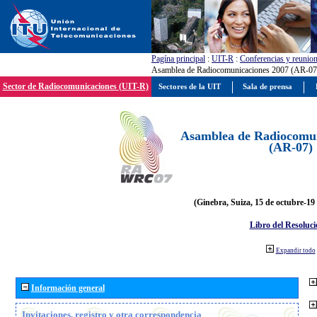
Pagína principal
:
UIT-R
:
Conferencias y reunio
Asamblea de Radiocomunicaciones 2007 (AR-07
Sector de Radiocomunicaciones (UIT-R)
Sectores de la UIT
Sala de prensa
Asamblea de Radiocomun
(AR-07)
(Ginebra, Suiza, 15 de octubre-19
Libro del Resoluci
Expandir todo
Información general
Invitaciones, registro y otra correspondencia