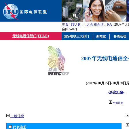
主页
:
ITU-R
； :
大会和会议
; :
RA
: 2007
会(RA-07)
无线电通信部门(ITU-R)
国际电联三大部门
新闻室
各项活动
2007年无线电通信全会(
(2007年10月15日-10月19日
«决议汇编»
全部展开
一般信息
代表注册