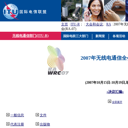
主页
:
ITU-R
； :
大会和会议
; :
RA
: 2007
会(RA-07)
无线电通信部门(ITU-R)
国际电联三大部门
新闻室
各项活动
2007年无线电通信全会(
(2007年10月15日-10月19日
«决议汇编»
全部展开
一般信息
文件
代表注册
出版物