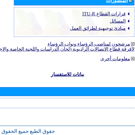
المنشورات
قرارات القطاع ‏ITU-R
المسائل
مبادئ توجيهية لطرائق العمل
مرشحون لمناصب الرؤساء ونواب الرؤساء
لأفرقة قطاع الاتصالات الراديوية (لجان الدراسات واللجنة الخاصة والا
معلومات أخرى
بيانات للاستفسار
حقوق الطبع
جميع الحقوق 