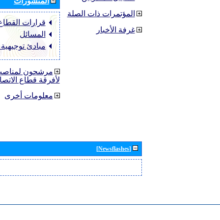
المنشورات
المؤتمرات ذات الصلة
قرارات القطاع ‏TU-R
غرفة الأخبار
المسائل
مبادئ توجيهية
مرشحون لمناصب 
لأفرقة قطاع الاتصا
معلومات أخرى
[Newsflashes]