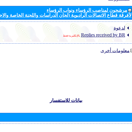
مرشحون لمناصب الرؤساء ونواب الرؤساء
لأفرقة قطاع الاتصالات الراديوية (لجان الدراسات واللجنة الخاصة والا
لدعوة
Replies received by BR
بالإنكليزية فقط
معلومات أخرى
بيانات للاستفسار