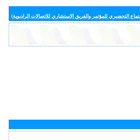
جتماع التحضيري للمؤتمر والفريق الاستشاري للاتصالات الراديوية)