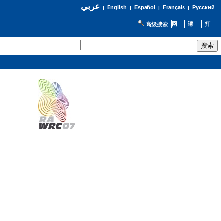
عربي
English
Español
Français
Русский
|
|
|
|
高级搜索