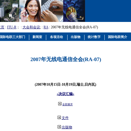
主页
:
ITU-R
； :
大会和会议
; :
RA
: 2007年无线电通信全会(RA-07)
国际电联三大部门
新闻室
各项活动
出版物
统计数字
国际电联简介
2007年无线电通信全会(RA-07)
(2007年10月15日-10月19日,瑞士,日内瓦)
«决议汇编»
全部展开
文件
出版物