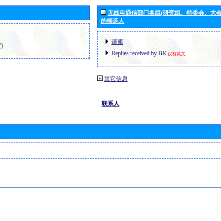
无线电通信部门各组(研究组、特委会、大
的候选人
请柬
)
Replies received by BR
仅有英文
其它信息
联系人