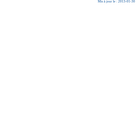
Mis à jour le : 2013-01-30