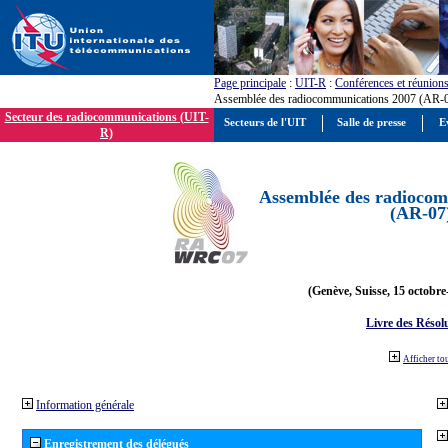
Page principale
:
UIT-R
:
Conférences et réunion
Assemblée des radiocommunications 2007 (AR-
Secteur des radiocommunications (UIT-
Secteurs de l'UIT
Salle de presse
E
R)
Assemblée des radiocom
(AR-07
(Genève, Suisse, 15 octobre
Livre des Résol
Afficher to
Information générale
Enregistrement des délégués