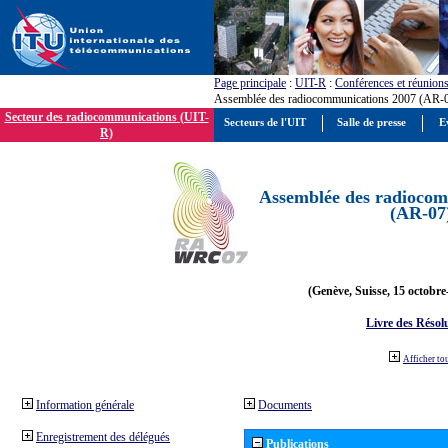
Page principale
:
UIT-R
:
Conférences et réunion
Assemblée des radiocommunications 2007 (AR-
Secteur des radiocommunications (UIT-
Secteurs de l'UIT
Salle de presse
E
R)
Assemblée des radiocom
(AR-07
(Genève, Suisse, 15 octobre
Livre des Résol
Afficher to
Information générale
Documents
Enregistrement des délégués
Publications