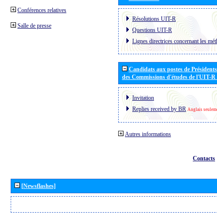
Conférences relatives
Résolutions UIT-R
Salle de presse
Questions UIT-R
Lignes directrices concernant les mét
Candidats aux postes de Présidents 
des Commissions d'études de l'UIT-R
Invitation
Replies received by BR
Anglais seulem
Autres informations
Contacts
[Newsflashes]