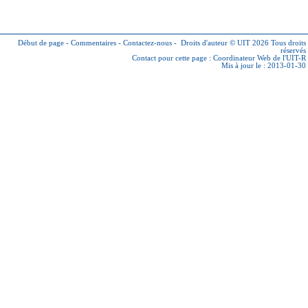
Début de page
-
Commentaires
-
Contactez-nous
-
Droits d'auteur © UIT 2026
Tous droits
réservés
Contact pour cette page :
Coordinateur Web de l'UIT-R
Mis à jour le : 2013-01-30