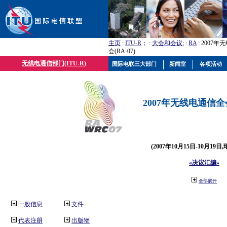
主页
:
ITU-R
； :
大会和会议
; :
RA
: 2007
会(RA-07)
无线电通信部门(ITU-R)
国际电联三大部门
新闻室
各项活动
2007年无线电通信全会(
(2007年10月15日-10月19日
«决议汇编»
全部展开
一般信息
文件
代表注册
出版物