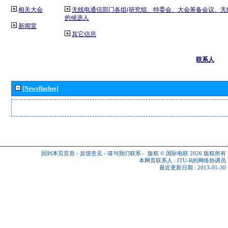
相关大会
无线电通信部门各组(研究组、特委会、大会筹备会议、无
的候选人
新闻室
其它信息
联系人
[Newsflashes]
回到本页页首
-
反馈意见
-
请与我们联系
-
版权 © 国际电联 2026
版权所有
本网页联系人 :
ITU-R的网络协调员
最近更新日期 : 2013-01-30