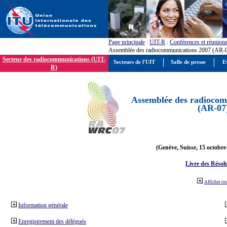
Page principale
:
UIT-R
:
Conférences et réunion
Assemblée des radiocommunications 2007 (AR-
Secteur des radiocommunications (UIT-
Secteurs de l'UIT
Salle de presse
E
R)
Assemblée des radiocom
(AR-07
(Genève, Suisse, 15 octobre
Livre des Résol
Afficher to
Information générale
Enregistrement des délégués