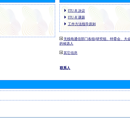
ITU-R 决议
ITU-R 课题
工作方法指导原则
无线电通信部门各组(研究组、特委会、大
的候选人
其它信息
联系人