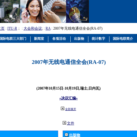
主页
:
ITU-R
； :
大会和会议
; :
RA
: 2007年无线电通信全会(RA-07)
国际电联三大部门
新闻室
各项活动
出版物
统计数字
国际电联简介
2007年无线电通信全会(RA-07)
(2007年10月15日-10月19日,瑞士,日内瓦)
«决议汇编»
全部展开
文件
出版物