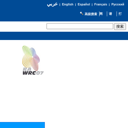
عربي
English
Español
Français
Русский
|
|
|
|
高级搜索