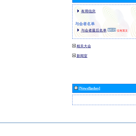
有用信息
与会者名单
与会者最后名单
仅有英文
相关大会
新闻室
[Newsflashes]