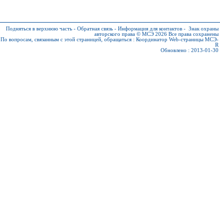
Подняться в верхнюю часть
-
Обратная связь
-
Информация для контактов
-
Знак охраны
авторского права © МСЭ 2026
Все права сохранены
По вопросам, связанным с этой страницей, обращаться :
Координатор Web-страницы МСЭ-
R
Обновлено : 2013-01-30