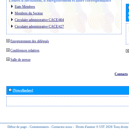
Lettres d´invitations, d´enregistrement et autre correspondance
Etats Membres
Membres du Secteur
Circulaire administrative CACE/404
Circulaire administrative CACE/427
Enregistrement des délégués
Conférences relatives
Salle de presse
Contacts
[Newsflashes]
Début de page
-
Commentaires
-
Contactez-nous
-
Droits d'auteur © UIT 2026
Tous droits