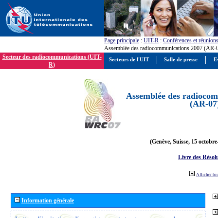
Page principale
:
UIT-R
:
Conférences et réunion
Assemblée des radiocommunications 2007 (AR-
Secteur des radiocommunications (UIT-
Secteurs de l'UIT
Salle de presse
E
R)
Assemblée des radiocom
(AR-07
(Genève, Suisse, 15 octobre
Livre des Résol
Afficher to
Information générale