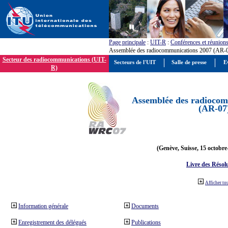
Page principale
:
UIT-R
:
Conférences et réunion
Assemblée des radiocommunications 2007 (AR-
Secteur des radiocommunications (UIT-
Secteurs de l'UIT
Salle de presse
E
R)
Assemblée des radiocom
(AR-07
(Genève, Suisse, 15 octobre
Livre des Résol
Afficher to
Information générale
Documents
Enregistrement des délégués
Publications