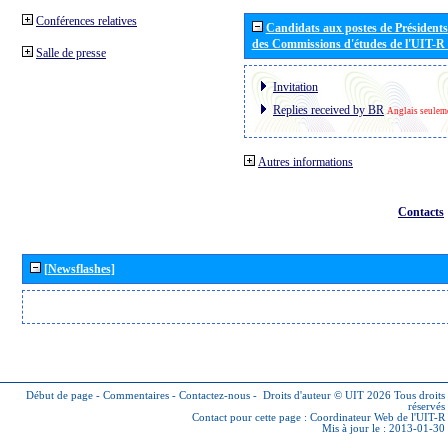
Conférences relatives
Candidats aux postes de Présidents 
des Commissions d'études de l'UIT-R
Salle de presse
Invitation
Replies received by BR
Anglais seulem
Autres informations
Contacts
[Newsflashes]
Début de page
-
Commentaires
-
Contactez-nous
-
Droits d'auteur © UIT 2026
Tous droits
réservés
Contact pour cette page :
Coordinateur Web de l'UIT-R
Mis à jour le : 2013-01-30