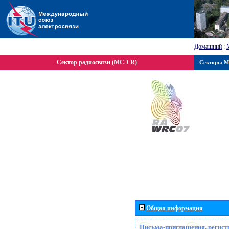
Домашний
:
Сектор радиосвязи (МСЭ-R)
Секторы 
Общая информация
Письма-приглашения, регист