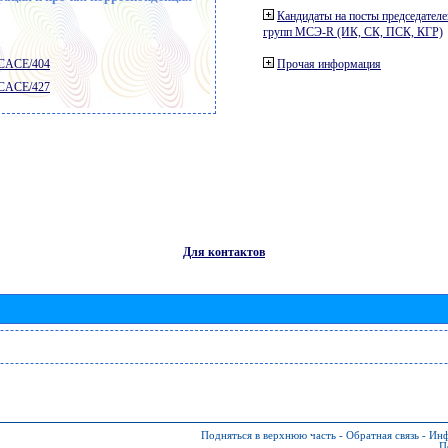
Кандидаты на посты председателе
групп МСЭ-R (ИК, СК, ПСК, КГР)
 CACE/404
Прочая информация
 CACE/427
Для контактов
Подняться в верхнюю часть
-
Обратная связь
-
Инф
П