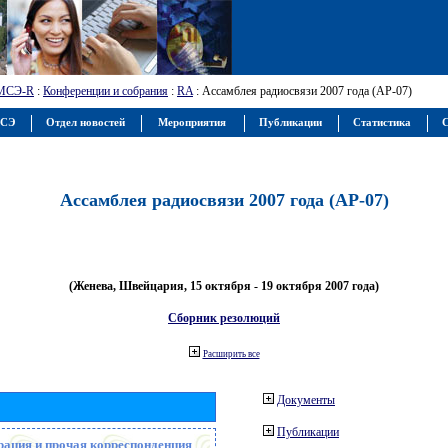
МСЭ-R
:
Конференции и собрания
:
RA
: Ассамблея радиосвязи 2007 года (АР-07)
МСЭ
Отдел новостей
Мероприятия
Публикации
Статистика
С
Ассамблея радиосвязи 2007 года (АР-07)
(Женева, Швейцария, 15 октября - 19 октября 2007 года)
Сборник резолюций
Расширить все
Документы
Публикации
рация и прочая корреспонденция