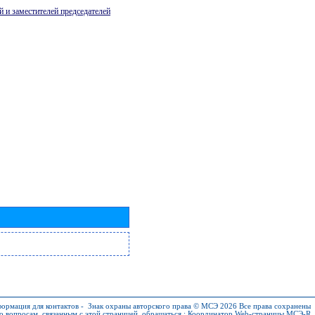
й и заместителей председателей
ормация для контактов
-
Знак охраны авторского права © МСЭ 2026
Все права сохранены
о вопросам, связанным с этой страницей, обращаться :
Координатор Web-страницы МСЭ-R