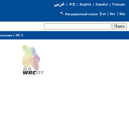
عربي
English
Español
Français
|
中文
|
|
|
Расширенный поиск
ведения о МСЭ