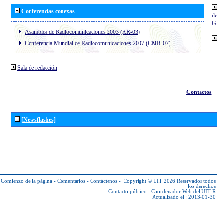
Conferencias conexas
de
G
Asamblea de Radiocomunicaciones 2003 (AR-03)
Conferencia Mundial de Radiocomunicaciones 2007 (CMR-07)
Sala de redacción
Contactos
[Newsflashes]
Comienzo de la página
-
Comentarios
-
Contáctenos
-
Copyright © UIT 2026
Reservados todos
los derechos
Contacto público :
Coordenador Web del UIT-R
Actualizado el : 2013-01-30