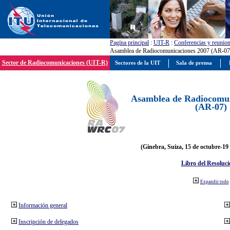
Pagína principal
:
UIT-R
:
Conferencias y reunio
Asamblea de Radiocomunicaciones 2007 (AR-07
Sector de Radiocomunicaciones (UIT-R)
Sectores de la UIT
Sala de prensa
Asamblea de Radiocomun
(AR-07)
(Ginebra, Suiza, 15 de octubre-19
Libro del Resoluci
Expandir todo
Información general
Inscripción de delegados