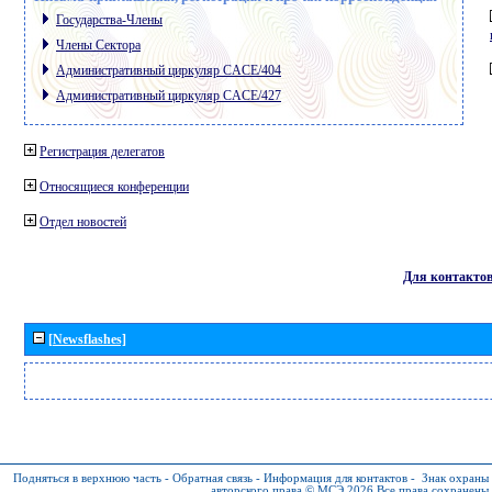
Государства-Члены
Члены Сектора
Административный циркуляр CACE/404
Административный циркуляр CACE/427
Регистрация делегатов
Относящиеся конференции
Отдел новостей
Для контакто
[Newsflashes]
Подняться в верхнюю часть
-
Обратная связь
-
Информация для контактов
-
Знак охраны
авторского права © МСЭ 2026
Все права сохранены