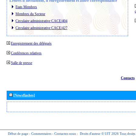
Lettres d´invitations, d´enregistrement et autre correspondance
Etats Membres
Membres du Secteur
Circulaire administrative CACE/404
Circulaire administrative CACE/427
Enregistrement des délégués
Conférences relatives
Salle de presse
Contacts
[Newsflashes]
Début de page
-
Commentaires
-
Contactez-nous
-
Droits d'auteur © UIT 2026
Tous droits