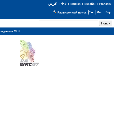
عربي
English
Español
Français
|
中文
|
|
|
Расширенный поиск
ведения о МСЭ