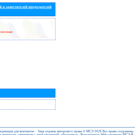
 и заместителей председателей
йском языке
ормация для контактов
-
Знак охраны авторского права © МСЭ 2026
Все права сохранены
о вопросам, связанным с этой страницей, обращаться :
Координатор Web-страницы МСЭ-R