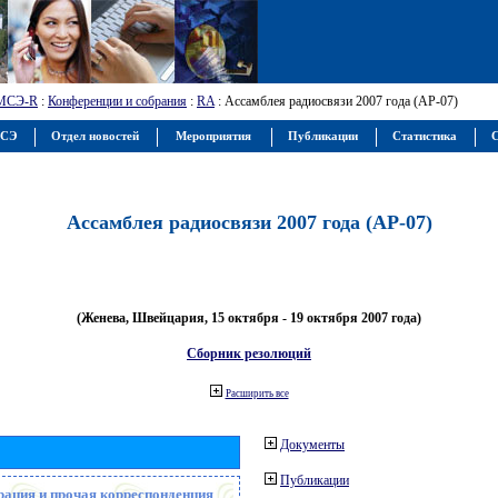
МСЭ-R
:
Конференции и собрания
:
RA
: Ассамблея радиосвязи 2007 года (АР-07)
МСЭ
Отдел новостей
Мероприятия
Публикации
Статистика
С
Ассамблея радиосвязи 2007 года (АР-07)
(Женева, Швейцария, 15 октября - 19 октября 2007 года)
Сборник резолюций
Расширить все
Документы
Публикации
рация и прочая корреспонденция