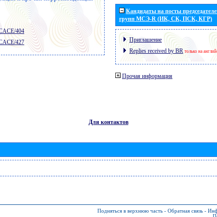
Кандидаты на посты председателей
групп МСЭ-R (ИК, СК, ПСК, КГР)
 CACE/404
Приглашение
 CACE/427
Replies received by BR
только на англи
Прочая информация
Для контактов
Подняться в верхнюю часть
-
Обратная связь
-
Инф
П