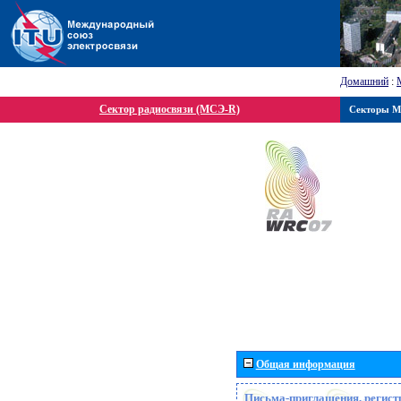
Домашний
:
Сектор радиосвязи (МСЭ-R)
Секторы 
Общая информация
Письма-приглашения, регист