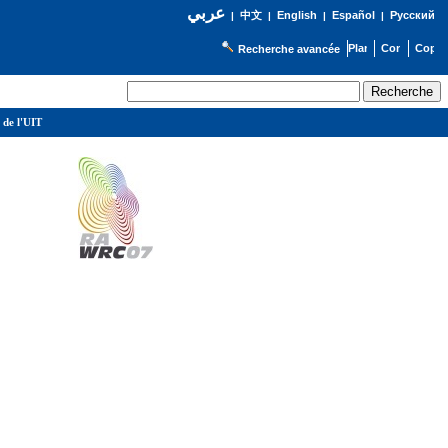
عربي
English
Español
Русский
|
中文
|
|
|
Recherche avancée
 de l'UIT