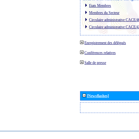
Etats Membres
Membres du Secteur
Circulaire administrative CACE/4
Circulaire administrative CACE/4
Enregistrement des délégués
Conférences relatives
Salle de presse
[Newsflashes]