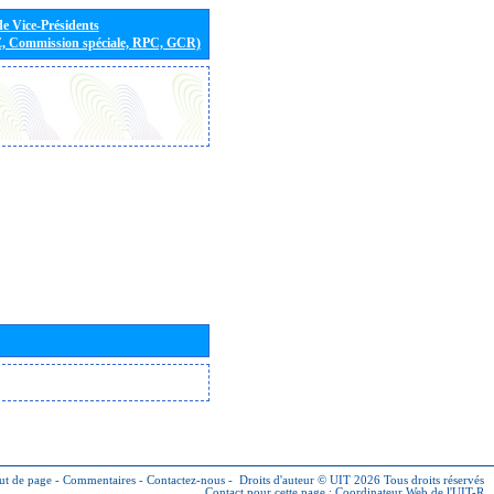
de Vice-Présidents
E, Commission spéciale, RPC, GCR)
ut de page
-
Commentaires
-
Contactez-nous
-
Droits d'auteur © UIT 2026
Tous droits réservés
Contact pour cette page :
Coordinateur Web de l'UIT-R