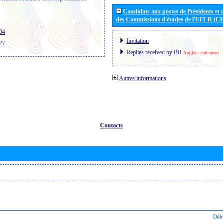
Candidats aux postes de Présidents et 
des Commissions d'études de l'UIT-R (C
04
Invitation
27
Replies received by BR
Anglais seulement
Autres informations
Contacts
Déb