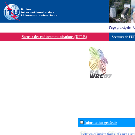
Page principale
:
Secteur des radiocommunications (UIT-R)
Secteurs de l'U
Information générale
Lettres d´invitations, d´enregis