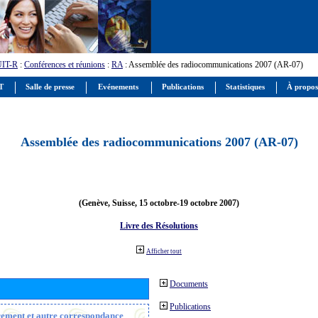
UIT-R
:
Conférences et réunions
:
RA
: Assemblée des radiocommunications 2007 (AR-07)
IT
Salle de presse
Evénements
Publications
Statistiques
À propos
Assemblée des radiocommunications 2007 (AR-07)
(Genève, Suisse, 15 octobre-19 octobre 2007)
Livre des Résolutions
Afficher tout
Documents
Publications
trement et autre correspondance