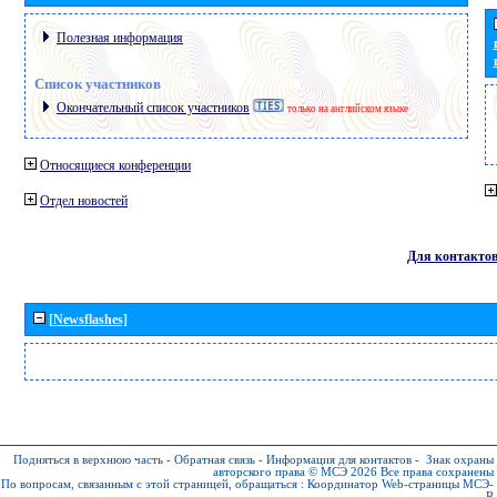
Полезная информация
Список участников
Окончательный список участников
только на английском языке
Относящиеся конференции
Отдел новостей
Для контакто
[Newsflashes]
Подняться в верхнюю часть
-
Обратная связь
-
Информация для контактов
-
Знак охраны
авторского права © МСЭ 2026
Все права сохранены
По вопросам, связанным с этой страницей, обращаться :
Координатор Web-страницы МСЭ-
R