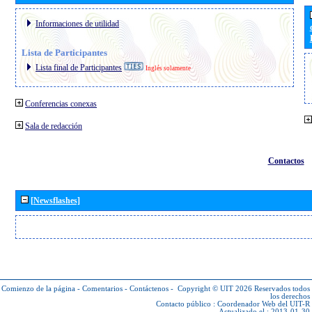
Informaciones de utilidad
Lista de Participantes
Lista final de Participantes
Inglés solamente
Conferencias conexas
Sala de redacción
Contactos
[Newsflashes]
Comienzo de la página
-
Comentarios
-
Contáctenos
-
Copyright © UIT 2026
Reservados todos
los derechos
Contacto público :
Coordenador Web del UIT-R
Actualizado el : 2013-01-30