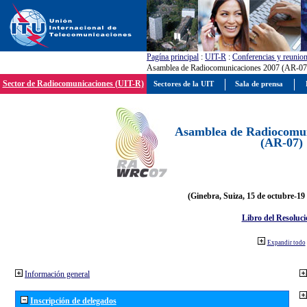
Pagína principal
:
UIT-R
:
Conferencias y reunio
Asamblea de Radiocomunicaciones 2007 (AR-07
Sector de Radiocomunicaciones (UIT-R)
Sectores de la UIT
Sala de prensa
Asamblea de Radiocomun
(AR-07)
(Ginebra, Suiza, 15 de octubre-19
Libro del Resoluci
Expandir todo
Información general
Inscripción de delegados