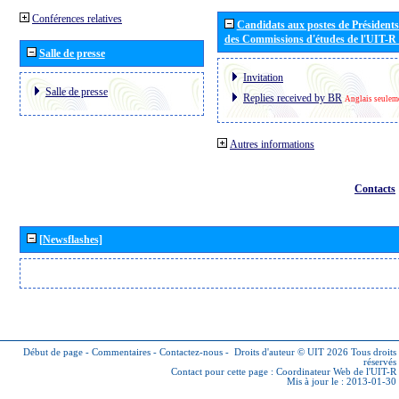
Conférences relatives
Candidats aux postes de Présidents 
des Commissions d'études de l'UIT-R
Salle de presse
Invitation
Salle de presse
Replies received by BR
Anglais seulem
Autres informations
Contacts
[Newsflashes]
Début de page
-
Commentaires
-
Contactez-nous
-
Droits d'auteur © UIT 2026
Tous droits
réservés
Contact pour cette page :
Coordinateur Web de l'UIT-R
Mis à jour le : 2013-01-30