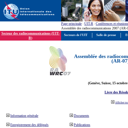
Page principale
:
UIT-R
:
Conférences et réunion
Assemblée des radiocommunications 2007 (AR-
Secteur des radiocommunications (UIT-
Secteurs de l'UIT
Salle de presse
E
R)
Assemblée des radiocom
(AR-07
(Genève, Suisse, 15 octobre
Livre des Résol
Afficher to
Information générale
Documents
Enregistrement des délégués
Publications