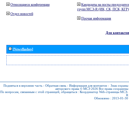
Относящиеся конференции
Кандидаты на посты председател
групп МСЭ-R (ИК, СК, ПСК, КГР)
Отдел новостей
Прочая информация
Для контакто
[Newsflashes]
Подняться в верхнюю часть
-
Обратная связь
-
Информация для контактов
-
Знак охраны
авторского права © МСЭ 2026
Все права сохранены
По вопросам, связанным с этой страницей, обращаться :
Координатор Web-страницы МСЭ-
R
Обновлено : 2013-01-30