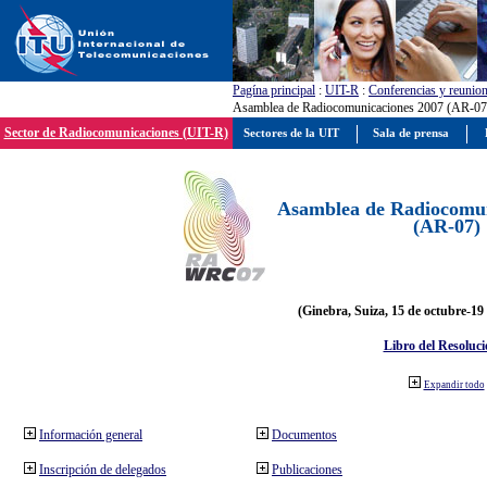
Pagína principal
:
UIT-R
:
Conferencias y reunio
Asamblea de Radiocomunicaciones 2007 (AR-07
Sector de Radiocomunicaciones (UIT-R)
Sectores de la UIT
Sala de prensa
Asamblea de Radiocomun
(AR-07)
(Ginebra, Suiza, 15 de octubre-19
Libro del Resoluci
Expandir todo
Información general
Documentos
Inscripción de delegados
Publicaciones