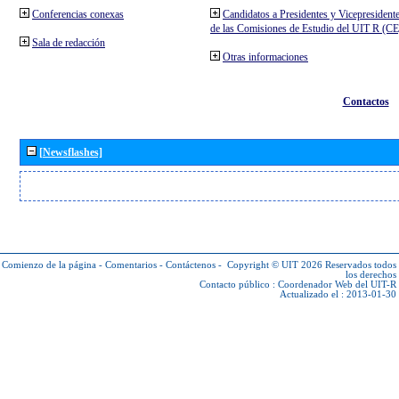
Conferencias conexas
Candidatos a Presidentes y Vicepresident
de las Comisiones de Estudio del UIT R (C
Sala de redacción
Otras informaciones
Contactos
[Newsflashes]
Comienzo de la página
-
Comentarios
-
Contáctenos
-
Copyright © UIT 2026
Reservados todos
los derechos
Contacto público :
Coordenador Web del UIT-R
Actualizado el : 2013-01-30