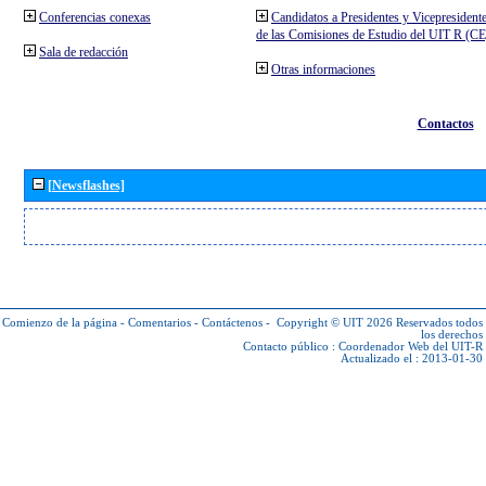
Conferencias conexas
Candidatos a Presidentes y Vicepresident
de las Comisiones de Estudio del UIT R (C
Sala de redacción
Otras informaciones
Contactos
[Newsflashes]
Comienzo de la página
-
Comentarios
-
Contáctenos
-
Copyright © UIT 2026
Reservados todos
los derechos
Contacto público :
Coordenador Web del UIT-R
Actualizado el : 2013-01-30