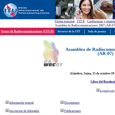
Pagína principal
:
UIT-R
:
Conferencias y reunio
Asamblea de Radiocomunicaciones 2007 (AR-07
Sector de Radiocomunicaciones (UIT-R)
Sectores de la UIT
Sala de prensa
Asamblea de Radiocomun
(AR-07)
(Ginebra, Suiza, 15 de octubre-19
Libro del Resoluci
Expandir todo
Información general
Documentos
Inscripción de delegados
Publicaciones