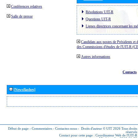
Conférences relatives
Résolutions UIT-R
Salle de presse
Questions UIT-R
Lignes directrices concernant les mé
Candidats aux postes de Présidents et 
des Commissions d'études de l'UIT-R (C
Autres informations
Contacts
[Newsflashes]
Début de page
-
Commentaires
-
Contactez-nous
-
Droits d'auteur © UIT 2026
Tous droits
réservés
Contact pour cette page :
Coordinateur Web de l'UIT-R