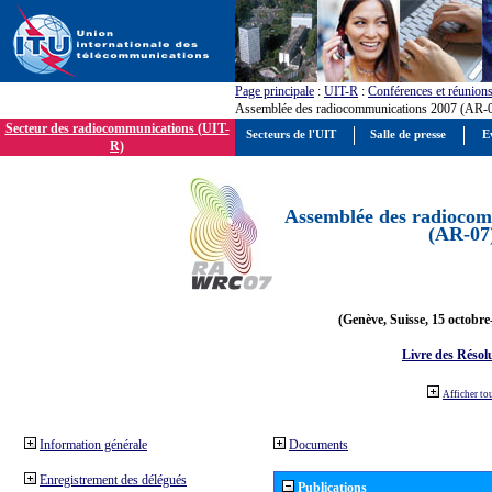
Page principale
:
UIT-R
:
Conférences et réunion
Assemblée des radiocommunications 2007 (AR-
Secteur des radiocommunications (UIT-
Secteurs de l'UIT
Salle de presse
E
R)
Assemblée des radiocom
(AR-07
(Genève, Suisse, 15 octobre
Livre des Résol
Afficher to
Information générale
Documents
Enregistrement des délégués
Publications