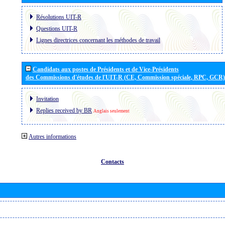
Résolutions UIT-R
Questions UIT-R
Lignes directrices concernant les méthodes de travail
Candidats aux postes de Présidents et de Vice-Présidents
des Commissions d'études de l'UIT-R (CE, Commission spéciale, RPC, GCR)
Invitation
Replies received by BR
Anglais seulement
Autres informations
Contacts