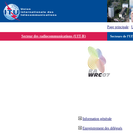
Page principale
:
Secteur des radiocommunications (UIT-R)
Secteurs de l'U
Information générale
Enregistrement des délégués