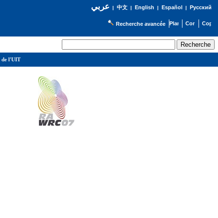
عربي
English
Español
Русский
|
中文
|
|
|
Recherche avancée
 de l'UIT