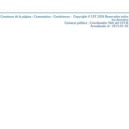
Comienzo de la página
-
Comentarios
-
Contáctenos
-
Copyright © UIT 2026
Reservados todos
los derechos
Contacto público :
Coordenador Web del UIT-R
Actualizado el : 2013-01-30