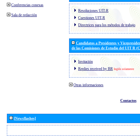
Conferencias conexas
Resoluciones UIT-R
Sala de redacción
Cuestiones UIT-R
Directrices para los métodos de trabajo
Candidatos a Presidentes y Vicepreside
de las Comisiones de Estudio del UIT R 
Invitación
Replies received by BR
Inglés solamente
Otras informaciones
Contactos
[Newsflashes]