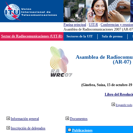
Pagína principal
:
UIT-R
:
Conferencias y reunio
Asamblea de Radiocomunicaciones 2007 (AR-07
Sector de Radiocomunicaciones (UIT-R)
Sectores de la UIT
Sala de prensa
Asamblea de Radiocomun
(AR-07)
(Ginebra, Suiza, 15 de octubre-19
Libro del Resoluci
Expandir todo
Información general
Documentos
Inscripción de delegados
Publicaciones