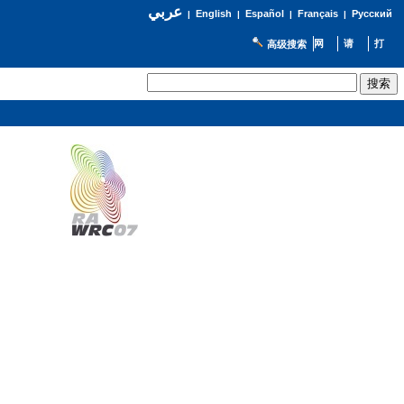
عربي
English
Español
Français
Русский
|
|
|
|
高级搜索