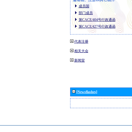
成员国
部门成员
第CACE/404号行政通函
第CACE/427号行政通函
代表注册
相关大会
新闻室
[Newsflashes]