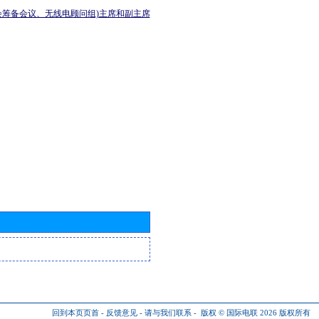
会筹备会议、无线电顾问组)主席和副主席
回到本页页首
-
反馈意见
-
请与我们联系
-
版权 © 国际电联 2026
版权所有