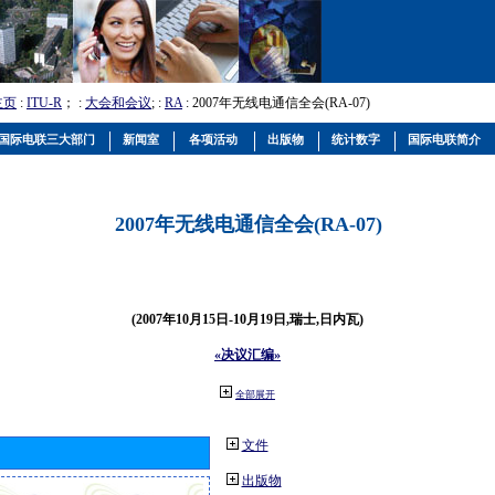
主页
:
ITU-R
； :
大会和会议
; :
RA
: 2007年无线电通信全会(RA-07)
国际电联三大部门
新闻室
各项活动
出版物
统计数字
国际电联简介
2007年无线电通信全会(RA-07)
(2007年10月15日-10月19日,瑞士,日内瓦)
«决议汇编»
全部展开
文件
出版物