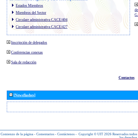
Estados Miembros
de
Miembros del Sector
G
Circulare administrativa CACE/404
Circulare administrativa CACE/427
Inscripción de delegados
Conferencias conexas
Sala de redacción
Contactos
[Newsflashes]
Comienzo de la página
-
Comentarios
-
Contáctenos
-
Copyright © UIT 2026
Reservados todos
los derechos