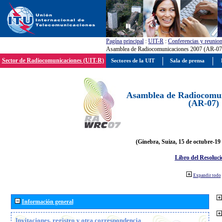
Pagína principal
:
UIT-R
:
Conferencias y reunio
Asamblea de Radiocomunicaciones 2007 (AR-07
Sector de Radiocomunicaciones (UIT-R)
Sectores de la UIT
Sala de prensa
Asamblea de Radiocomun
(AR-07)
(Ginebra, Suiza, 15 de octubre-19
Libro del Resoluci
Expandir todo
Información general
Invitaciones, registro y otra correspondencia