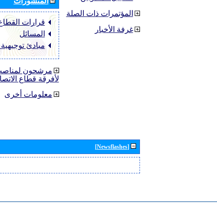
المنشورات
المؤتمرات ذات الصلة
قرارات القطاع ‏TU-R
غرفة الأخبار
المسائل
مبادئ توجيهية
مرشحون لمناصب 
لأفرقة قطاع الاتصا
معلومات أخرى
[Newsflashes]