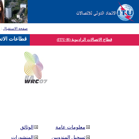
صفحة الاستقبال
:
ق
قطاعات الاتح
قطاع الاتصالات الراديوية (ITU-R)
معلومات عامة
الوثائق
تسجيل المندوبين
المنشورات