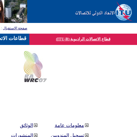
صفحة الاستقبال
:
ق
قطاعات الاتح
قطاع الاتصالات الراديوية (ITU-R)
معلومات عامة
الوثائق
تسجيل المندوبين
المنشورات