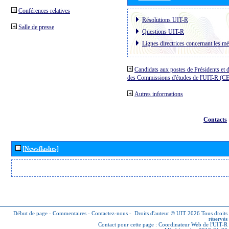
Conférences relatives
Résolutions UIT-R
Salle de presse
Questions UIT-R
Lignes directrices concernant les mé
Candidats aux postes de Présidents et 
des Commissions d'études de l'UIT-R (C
Autres informations
Contacts
[Newsflashes]
Début de page
-
Commentaires
-
Contactez-nous
-
Droits d'auteur © UIT 2026
Tous droits
réservés
Contact pour cette page :
Coordinateur Web de l'UIT-R