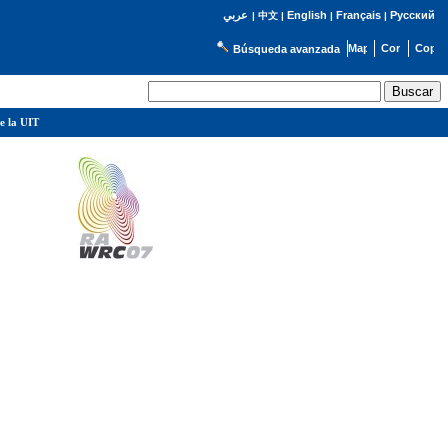
English
Français
Русский
عربي
|
中文
|
|
|
Búsqueda avanzada
e la UIT