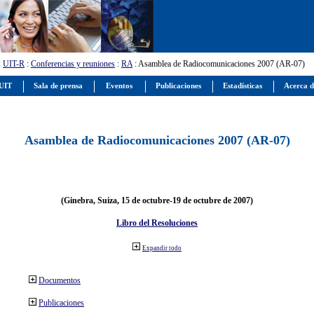
:
UIT-R
:
Conferencias y reuniones
:
RA
: Asamblea de Radiocomunicaciones 2007 (AR-07)
 UIT
Sala de prensa
Eventos
Publicaciones
Estadísticas
Acerca d
Asamblea de Radiocomunicaciones 2007 (AR-07)
(Ginebra, Suiza, 15 de octubre-19 de octubre de 2007)
Libro del Resoluciones
Expandir todo
Documentos
Publicaciones