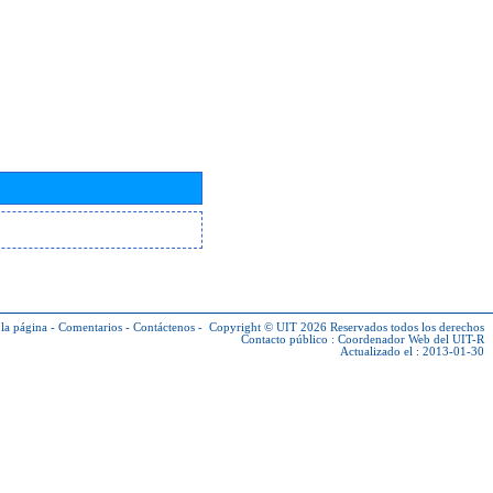
la página
-
Comentarios
-
Contáctenos
-
Copyright © UIT 2026
Reservados todos los derechos
Contacto público :
Coordenador Web del UIT-R
Actualizado el : 2013-01-30